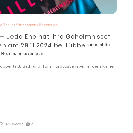
d Thriller
/
Rezension
/
Rezension
s — Jede Ehe hat ihre Geheimnisse“
n am 29.11.2024 bei Lübbe ᵘⁿᵇᵉᶻᵃʰˡᵗᵉ
 ᴿᵉᶻᵉⁿˢⁱᵒⁿˢᵉˣᵉᵐᵖˡᵃʳ
appentext: Beth und Tom Hardcastle leben in dem kleinen,
378 words
2