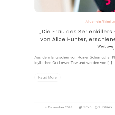
Allgemein
/
Krimi un
„Die Frau des Serienkiller
von Alice Hunter, erschiene
ᵂᵉʳᵇᵘⁿᵍ,
Aus dem Englischen von Rainer Schumacher Kl
idyllischen Ort Lower Tew und werden von […]
Read More
3 min
2 Jahren
4. Dezember 2024