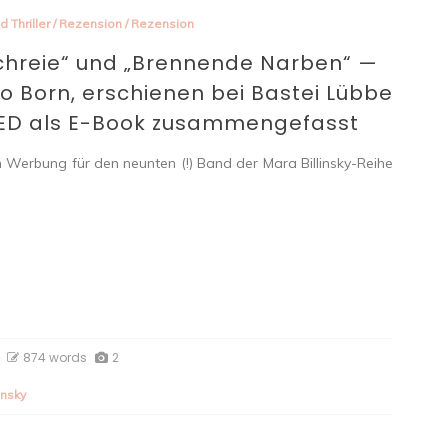
d Thriller
/
Rezension
/
Rezension
Schreie“ und „Brennende Narben“ —
Leo Born, erschienen bei Bastei Lübbe
LLED als E-Book zusammengefasst
h Werbung für den neunten (!) Band der Mara Billinsky-Reihe
874 words
2
insky