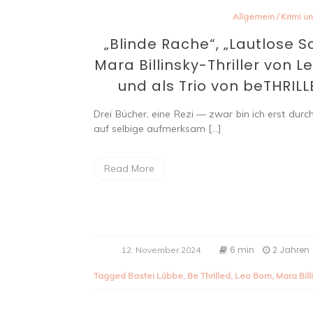
Allgemein
/
Krimi un
„Blinde Rache“, „Lautlose 
Mara Billinsky-Thriller von 
und als Trio von beTHRI
Drei Bücher, eine Rezi — zwar bin ich erst durc
auf selbige aufmerksam […]
Read More
6 min
2 Jahren
12. November 2024
Tagged
Bastei Lübbe
,
Be Thrilled
,
Leo Born
,
Mara Bill