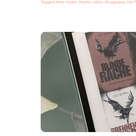
Tagged
Alice Hunter
,
Bastei Lübbe
,
Bloggerjury
,
Die F