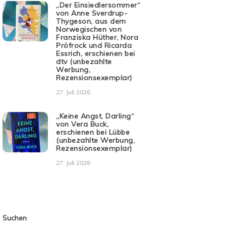
„Der Einsiedlersommer“
von Anne Sverdrup-
Thygeson, aus dem
Norwegischen von
Franziska Hüther, Nora
Pröfrock und Ricarda
Essrich, erschienen bei
dtv (unbezahlte
Werbung,
Rezensionsexemplar)
27. Juli 2026
„Keine Angst, Darling“
von Vera Buck,
erschienen bei Lübbe
(unbezahlte Werbung,
Rezensionsexemplar)
27. Juli 2026
Suchen