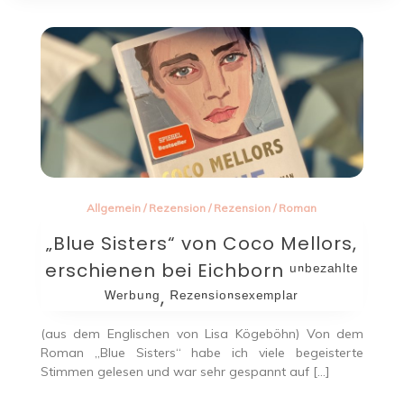
Allgemein
/
Rezension
/
Rezension
/
Roman
„Blue Sisters“ von Coco Mellors,
erschienen bei Eichborn ᵘⁿᵇᵉᶻᵃʰˡᵗᵉ
ᵂᵉʳᵇᵘⁿᵍ, ᴿᵉᶻᵉⁿˢⁱᵒⁿˢᵉˣᵉᵐᵖˡᵃʳ
(aus dem Englischen von Lisa Kögeböhn) Von dem
Roman „Blue Sisters“ habe ich viele begeisterte
Stimmen gelesen und war sehr gespannt auf […]