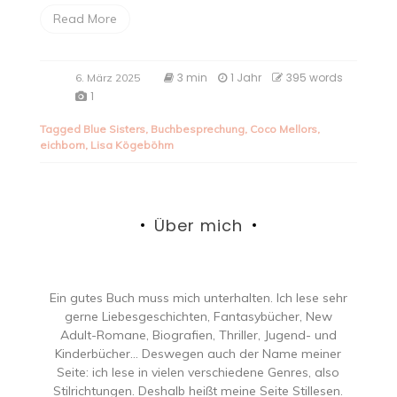
Read More
3 min
1 Jahr
395 words
6. März 2025
1
Tagged
Blue Sisters
,
Buchbesprechung
,
Coco Mellors
,
eichborn
,
Lisa Kögeböhm
Über mich
Ein gutes Buch muss mich unterhalten. Ich lese sehr
gerne Liebesgeschichten, Fantasybücher, New
Adult-Romane, Biografien, Thriller, Jugend- und
Kinderbücher… Deswegen auch der Name meiner
Seite: ich lese in vielen verschiedene Genres, also
Stilrichtungen. Deshalb heißt meine Seite Stillesen.