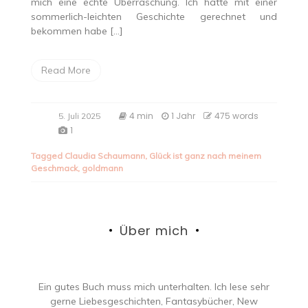
mich eine echte Überraschung. Ich hatte mit einer
sommerlich-leichten Geschichte gerechnet und
bekommen habe […]
Read More
4 min
1 Jahr
475 words
5. Juli 2025
1
Tagged
Claudia Schaumann
,
Glück ist ganz nach meinem
Geschmack
,
goldmann
Über mich
Ein gutes Buch muss mich unterhalten. Ich lese sehr
gerne Liebesgeschichten, Fantasybücher, New