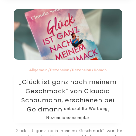
Allgemein
/
Rezension
/
Rezension
/
Roman
„Glück ist ganz nach meinem
Geschmack“ von Claudia
Schaumann, erschienen bei
Goldmann ᵘⁿᵇᵉᶻᵃʰˡᵗᵉ ᵂᵉʳᵇᵘⁿᵍ,
ᴿᵉᶻᵉⁿˢⁱᵒⁿˢᵉˣᵉᵐᵖˡᵃʳ
„Glück ist ganz nach meinem Geschmack“ war für