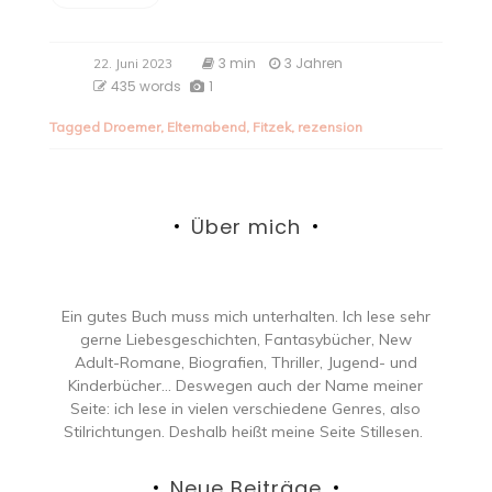
3 min
3 Jahren
22. Juni 2023
435 words
1
Tagged
Droemer
,
Elternabend
,
Fitzek
,
rezension
Über mich
Ein gutes Buch muss mich unterhalten. Ich lese sehr
gerne Liebesgeschichten, Fantasybücher, New
Adult-Romane, Biografien, Thriller, Jugend- und
Kinderbücher… Deswegen auch der Name meiner
Seite: ich lese in vielen verschiedene Genres, also
Stilrichtungen. Deshalb heißt meine Seite Stillesen.
Neue Beiträge