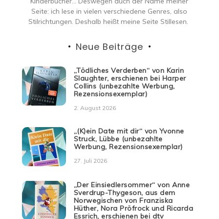
Kinderbücher… Deswegen auch der Name meiner
Seite: ich lese in vielen verschiedene Genres, also
Stilrichtungen. Deshalb heißt meine Seite Stillesen.
Neue Beiträge
„Tödliches Verderben“ von Karin
Slaughter, erschienen bei Harper
Collins (unbezahlte Werbung,
Rezensionsexemplar)
2. August 2026
„(K)ein Date mit dir“ von Yvonne
Struck, Lübbe (unbezahlte
Werbung, Rezensionsexemplar)
27. Juli 2026
„Der Einsiedlersommer“ von Anne
Sverdrup-Thygeson, aus dem
Norwegischen von Franziska
Hüther, Nora Pröfrock und Ricarda
Essrich, erschienen bei dtv