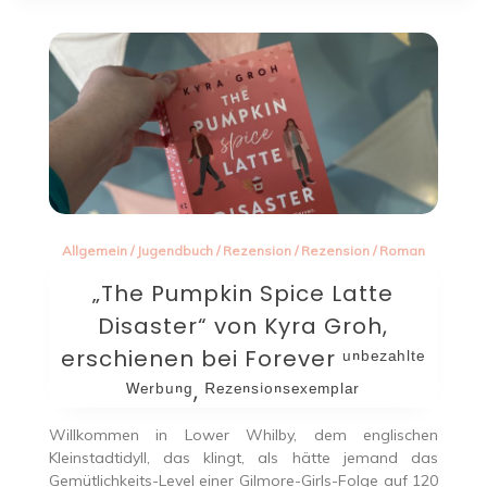
Allgemein
/
Jugendbuch
/
Rezension
/
Rezension
/
Roman
„The Pumpkin Spice Latte
Disaster“ von Kyra Groh,
erschienen bei Forever ᵘⁿᵇᵉᶻᵃʰˡᵗᵉ
ᵂᵉʳᵇᵘⁿᵍ, ᴿᵉᶻᵉⁿˢⁱᵒⁿˢᵉˣᵉᵐᵖˡᵃʳ
Willkommen in Lower Whilby, dem englischen
Kleinstadtidyll, das klingt, als hätte jemand das
Gemütlichkeits-Level einer Gilmore-Girls-Folge auf 120