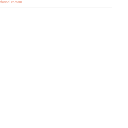
erhand
,
roman