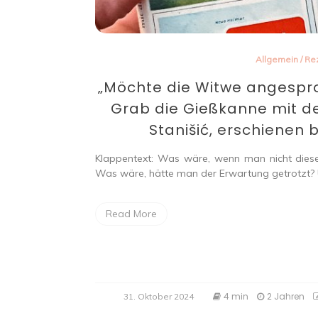
Allgemein
/
Re
„Möchte die Witwe angespro
Grab die Gießkanne mit d
Stanišić, erschienen be
Klappentext: Was wäre, wenn man nicht diese
Was wäre, hätte man der Erwartung getrotzt? 
Read More
4 min
2 Jahren
31. Oktober 2024