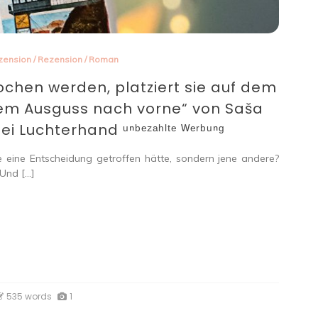
zension
/
Rezension
/
Roman
chen werden, platziert sie auf dem
em Ausguss nach vorne“ von Saša
i Luchterhand ᵘⁿᵇᵉᶻᵃʰˡᵗᵉ ᵂᵉʳᵇᵘⁿᵍ
 eine Entscheidung getroffen hätte, sondern jene andere?
Und […]
535 words
1