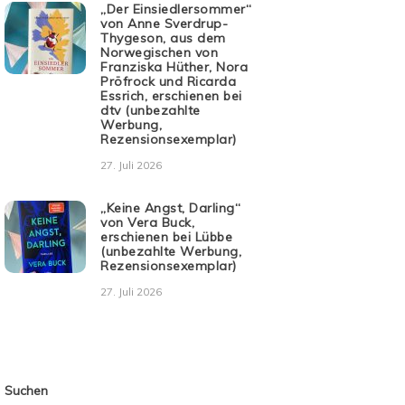
„Der Einsiedlersommer“
von Anne Sverdrup-
Thygeson, aus dem
Norwegischen von
Franziska Hüther, Nora
Pröfrock und Ricarda
Essrich, erschienen bei
dtv (unbezahlte
Werbung,
Rezensionsexemplar)
27. Juli 2026
„Keine Angst, Darling“
von Vera Buck,
erschienen bei Lübbe
(unbezahlte Werbung,
Rezensionsexemplar)
27. Juli 2026
Suchen