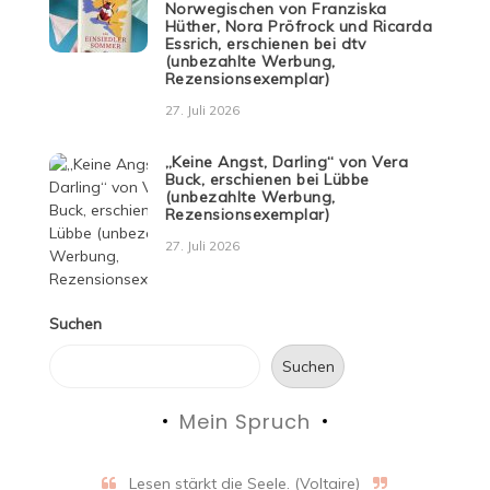
Norwegischen von Franziska
Hüther, Nora Pröfrock und Ricarda
Essrich, erschienen bei dtv
(unbezahlte Werbung,
Rezensionsexemplar)
27. Juli 2026
„Keine Angst, Darling“ von Vera
Buck, erschienen bei Lübbe
(unbezahlte Werbung,
Rezensionsexemplar)
27. Juli 2026
Suchen
Suchen
Mein Spruch
Lesen stärkt die Seele. (Voltaire)