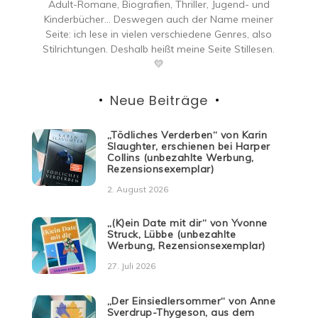
Adult-Romane, Biografien, Thriller, Jugend- und
Kinderbücher… Deswegen auch der Name meiner
Seite: ich lese in vielen verschiedene Genres, also
Stilrichtungen. Deshalb heißt meine Seite Stillesen.
💛
Neue Beiträge
„Tödliches Verderben“ von Karin
Slaughter, erschienen bei Harper
Collins (unbezahlte Werbung,
Rezensionsexemplar)
2. August 2026
„(K)ein Date mit dir“ von Yvonne
Struck, Lübbe (unbezahlte
Werbung, Rezensionsexemplar)
27. Juli 2026
„Der Einsiedlersommer“ von Anne
Sverdrup-Thygeson, aus dem