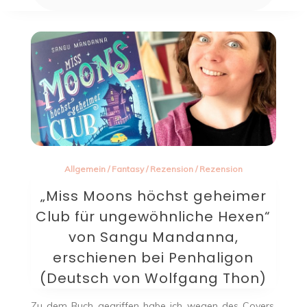
Allgemein
/
Fantasy
/
Rezension
/
Rezension
„Miss Moons höchst geheimer
Club für ungewöhnliche Hexen“
von Sangu Mandanna,
erschienen bei Penhaligon
(Deutsch von Wolfgang Thon)
Zu dem Buch gegriffen habe ich wegen des Covers.