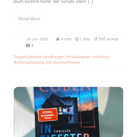
Buch kommt hinter der Schale (dem […]
Read More
4 min
1 Jahr
582 words
26. Juni 2025
4
Tagged
Beatrix Gerstberger
,
Bookstagram
,
buchblog
,
Buchempfehlung
,
Die Hummerfrauen