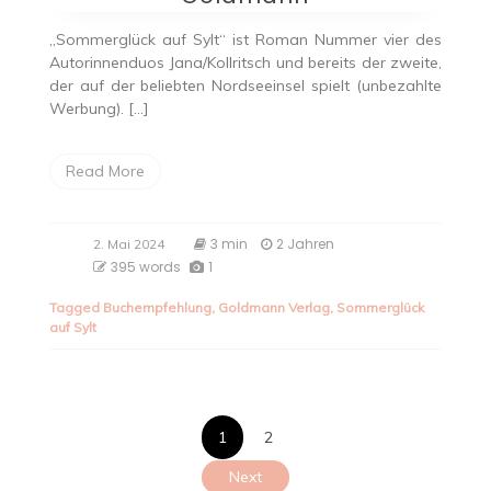
„Sommerglück auf Sylt“ ist Roman Nummer vier des
Autorinnenduos Jana/Kollritsch und bereits der zweite,
der auf der beliebten Nordseeinsel spielt (unbezahlte
Werbung). […]
Read More
3 min
2 Jahren
2. Mai 2024
395 words
1
Tagged
Buchempfehlung
,
Goldmann Verlag
,
Sommerglück
auf Sylt
Seitennumme
1
2
der
Next