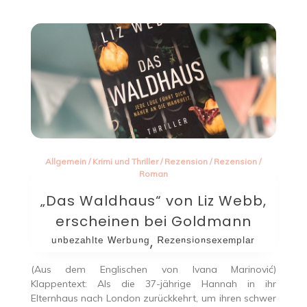
Allgemein
/
Krimi und Thriller
/
Rezension
/
Rezension
/
Roman
„Das Waldhaus“ von Liz Webb,
erscheinen bei Goldmann
ᵘⁿᵇᵉᶻᵃʰˡᵗᵉ ᵂᵉʳᵇᵘⁿᵍ, ᴿᵉᶻᵉⁿˢⁱᵒⁿˢᵉˣᵉᵐᵖˡᵃʳ
(Aus dem Englischen von Ivana Marinović)
Klappentext: Als die 37-jährige Hannah in ihr
Elternhaus nach London zurückkehrt, um ihren schwer