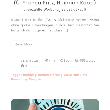
(Ü: Franca Fritz, Heinrich Koop)
ᵘⁿᵇᵉᶻᵃʰˡᵗᵉ ᵂᵉʳᵇᵘⁿᵍ, ˢᵉˡᵇˢᵗ ᵍᵉᵏᵃᵘᶠᵗ
𝔹𝕒𝕟𝕕 𝟙 𝕕𝕖𝕣 ℝ𝕖𝕚𝕙𝕖 „𝔽𝕒𝕖 & 𝔸𝕝𝕔𝕙𝕖𝕞𝕪-ℝ𝕖𝕚𝕙𝕖“ Ich bin
ohne große Erwartungen in das Buch gestartet. Nie
hätte ich damit gerechnet, dass […]
Read More
4 min
1 Jahr
455 words
11. Juni 2025
4
Tagged
buchblog
,
Buchempfehlung
,
Callie Hart
,
Dark
Romantasy
,
Penguin