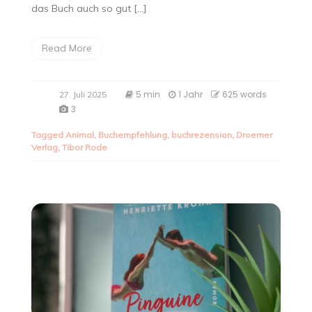
das Buch auch so gut […]
Read More
5 min
1 Jahr
625 words
27. Juli 2025
3
Tagged
Animal
,
Buchempfehlung
,
buchrezension
,
Droemer
Verlag
,
Tibor Rode