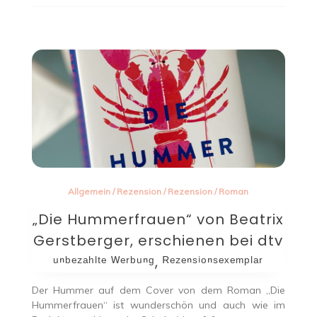
Allgemein
/
Rezension
/
Rezension
/
Roman
„Die Hummerfrauen“ von Beatrix
Gerstberger, erschienen bei dtv
ᵘⁿᵇᵉᶻᵃʰˡᵗᵉ ᵂᵉʳᵇᵘⁿᵍ, ᴿᵉᶻᵉⁿˢⁱᵒⁿˢᵉˣᵉᵐᵖˡᵃʳ
Der Hummer auf dem Cover von dem Roman „Die
Hummerfrauen“ ist wunderschön und auch wie im