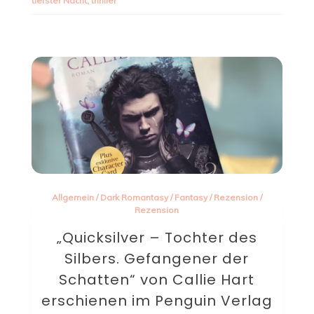
tiefster Nacht
,
thriller
Allgemein
/
Dark Romantasy
/
Fantasy
/
Rezension
/
Rezension
„Quicksilver – Tochter des
Silbers. Gefangener der
Schatten“ von Callie Hart
erschienen im Penguin Verlag