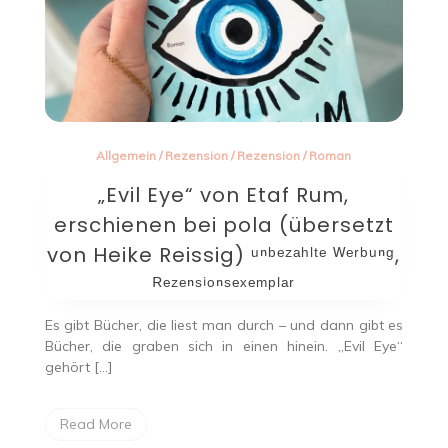
Allgemein
/
Rezension
/
Rezension
/
Roman
„Evil Eye“ von Etaf Rum,
erschienen bei pola (übersetzt
von Heike Reissig) ᵘⁿᵇᵉᶻᵃʰˡᵗᵉ ᵂᵉʳᵇᵘⁿᵍ,
ᴿᵉᶻᵉⁿˢⁱᵒⁿˢᵉˣᵉᵐᵖˡᵃʳ
Es gibt Bücher, die liest man durch – und dann gibt es
Bücher, die graben sich in einen hinein. „Evil Eye“
gehört […]
Read More