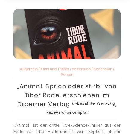
Allgemein
/
Krimi und Thriller
/
Rezension
/
Rezension
/
Roman
„Animal. Sprich oder stirb“ von
Tibor Rode, erschienen im
Droemer Verlag ᵘⁿᵇᵉᶻᵃʰˡᵗᵉ ᵂᵉʳᵇᵘⁿᵍ,
ᴿᵉᶻᵉⁿˢⁱᵒⁿˢᵉˣᵉᵐᵖˡᵃʳ
„Animal“ ist der dritte True-Science-Thriller aus der
Feder von Tibor Rode und ich war skeptisch, ob mir