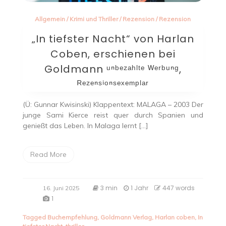
Allgemein
/
Krimi und Thriller
/
Rezension
/
Rezension
„In tiefster Nacht“ von Harlan
Coben, erschienen bei
Goldmann ᵘⁿᵇᵉᶻᵃʰˡᵗᵉ ᵂᵉʳᵇᵘⁿᵍ,
ᴿᵉᶻᵉⁿˢⁱᵒⁿˢᵉˣᵉᵐᵖˡᵃʳ
(Ü: Gunnar Kwisinski) Klappentext: MALAGA – 2003 Der
junge Sami Kierce reist quer durch Spanien und
genießt das Leben. In Malaga lernt […]
Read More
3 min
1 Jahr
447 words
16. Juni 2025
1
Tagged
Buchempfehlung
,
Goldmann Verlag
,
Harlan coben
,
In