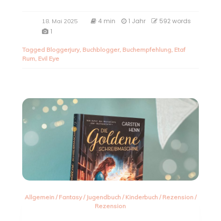
4 min
1 Jahr
592 words
18. Mai 2025
1
Tagged
Bloggerjury
,
Buchblogger
,
Buchempfehlung
,
Etaf
Rum
,
Evil Eye
Allgemein
/
Fantasy
/
Jugendbuch
/
Kinderbuch
/
Rezension
/
Rezension