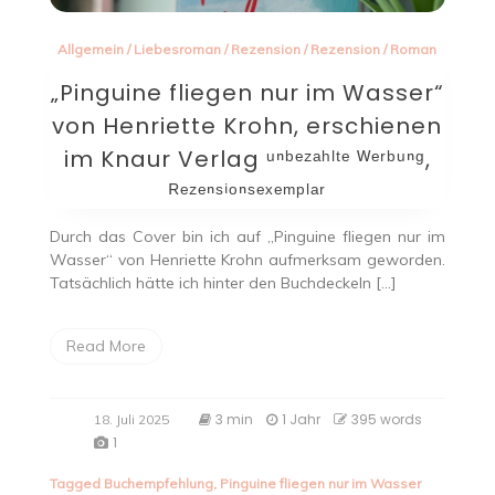
Allgemein
/
Liebesroman
/
Rezension
/
Rezension
/
Roman
„Pinguine fliegen nur im Wasser“
von Henriette Krohn, erschienen
im Knaur Verlag ᵘⁿᵇᵉᶻᵃʰˡᵗᵉ ᵂᵉʳᵇᵘⁿᵍ,
ᴿᵉᶻᵉⁿˢⁱᵒⁿˢᵉˣᵉᵐᵖˡᵃʳ
Durch das Cover bin ich auf „Pinguine fliegen nur im
Wasser“ von Henriette Krohn aufmerksam geworden.
Tatsächlich hätte ich hinter den Buchdeckeln […]
Read More
3 min
1 Jahr
395 words
18. Juli 2025
1
Tagged
Buchempfehlung
,
Pinguine fliegen nur im Wasser