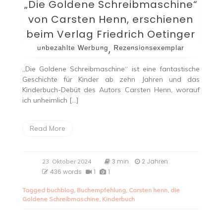
„Die Goldene Schreibmaschine“
von Carsten Henn, erschienen
beim Verlag Friedrich Oetinger
ᵘⁿᵇᵉᶻᵃʰˡᵗᵉ ᵂᵉʳᵇᵘⁿᵍ, ᴿᵉᶻᵉⁿˢⁱᵒⁿˢᵉˣᵉᵐᵖˡᵃʳ
„Die Goldene Schreibmaschine“ ist eine fantastische
Geschichte für Kinder ab zehn Jahren und das
Kinderbuch-Debüt des Autors Carsten Henn, worauf
ich unheimlich […]
Read More
3 min
2 Jahren
23. Oktober 2024
436 words
1
1
Tagged
buchblog
,
Buchempfehlung
,
Carsten henn
,
die
Goldene Schreibmaschine
,
Kinderbuch