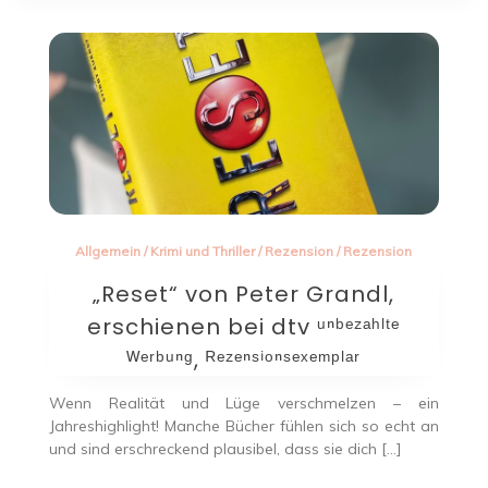
Allgemein
/
Krimi und Thriller
/
Rezension
/
Rezension
„Reset“ von Peter Grandl,
erschienen bei dtv ᵘⁿᵇᵉᶻᵃʰˡᵗᵉ
ᵂᵉʳᵇᵘⁿᵍ, ᴿᵉᶻᵉⁿˢⁱᵒⁿˢᵉˣᵉᵐᵖˡᵃʳ
Wenn Realität und Lüge verschmelzen – ein
Jahreshighlight! Manche Bücher fühlen sich so echt an
und sind erschreckend plausibel, dass sie dich […]