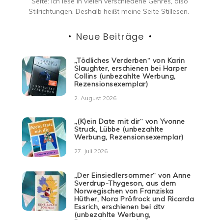
Seite: ich lese in vielen verschiedene Genres, also
Stilrichtungen. Deshalb heißt meine Seite Stillesen.
Neue Beiträge
„Tödliches Verderben“ von Karin
Slaughter, erschienen bei Harper
Collins (unbezahlte Werbung,
Rezensionsexemplar)
2. August 2026
„(K)ein Date mit dir“ von Yvonne
Struck, Lübbe (unbezahlte
Werbung, Rezensionsexemplar)
27. Juli 2026
„Der Einsiedlersommer“ von Anne
Sverdrup-Thygeson, aus dem
Norwegischen von Franziska
Hüther, Nora Pröfrock und Ricarda
Essrich, erschienen bei dtv
(unbezahlte Werbung,