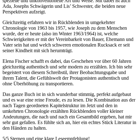
spezielle und unkonventionelle Art und Weise. Mit dabei ist auch
Ada, Josephs Schwägerin und Lis’ Schwester, die beiden neue
Perspektiven aufzeigt.
Gleichzeitig erfahren wir in Rückblenden in umgekehrter
Chronologie von 1963 bis 1957, wie Joseph zu dem Menschen
wurde, der er heute (also im Winter 1963/1964) ist, welche
Schwierigkeiten er mit der Vereinbarkeit von Bauer, Ehemann und
Vater sein hat und welch schweren emotionalen Rucksack er seit
seiner Kindheit mit sich herumträgt.
Elena Fischer schafft es dabei, das Geschehen vor über 60 Jahren
gleichzeitig authentisch und sehr modern zu erzählen. Ich bin sehr
begeistert von diesem Schreibstil, ihrer Beobachtungsgabe und
ihrem Talent, die Gefühlswelt der Protagonisten authentisch und
ohne Überhöhung zu transportieren.
Das ganze Buch ist in sich wunderbar stimmig, perfekt aufgebaut
und es war eine reine Freude, es zu lesen. Die Kombination aus der
nach Tagen geordneten Kapitelstruktur im Jetzt und den in
umkehrten Chronologie erzählten Rückblenden voller kleiner
Andeutungen, die nach und nach ein Gesamtbild ergeben, hat mir
sehr gut gefallen. Es fühlte sich an, hier ein echtes Stück Literatur in
den Händen zu halten.
5/5 Sternen und eine klare Leseempfehlung!