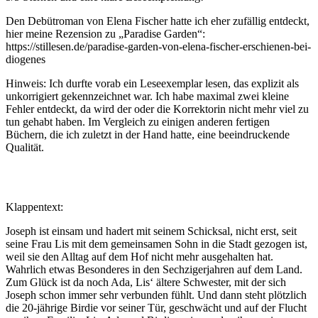
Den Debütroman von Elena Fischer hatte ich eher zufällig entdeckt,
hier meine Rezension zu „Paradise Garden“:
https://stillesen.de/paradise-garden-von-elena-fischer-erschienen-bei-
diogenes
Hinweis: Ich durfte vorab ein Leseexemplar lesen, das explizit als
unkorrigiert gekennzeichnet war. Ich habe maximal zwei kleine
Fehler entdeckt, da wird der oder die Korrektorin nicht mehr viel zu
tun gehabt haben. Im Vergleich zu einigen anderen fertigen
Büchern, die ich zuletzt in der Hand hatte, eine beeindruckende
Qualität.
Klappentext:
Joseph ist einsam und hadert mit seinem Schicksal, nicht erst, seit
seine Frau Lis mit dem gemeinsamen Sohn in die Stadt gezogen ist,
weil sie den Alltag auf dem Hof nicht mehr ausgehalten hat.
Wahrlich etwas Besonderes in den Sechzigerjahren auf dem Land.
Zum Glück ist da noch Ada, Lis‘ ältere Schwester, mit der sich
Joseph schon immer sehr verbunden fühlt. Und dann steht plötzlich
die 20-jährige Birdie vor seiner Tür, geschwächt und auf der Flucht