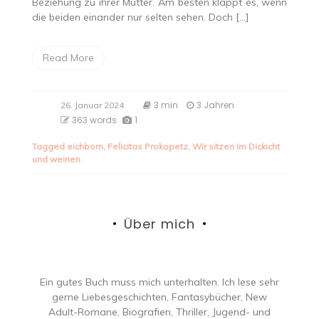
Beziehung zu ihrer Mutter. Am besten klappt es, wenn
die beiden einander nur selten sehen. Doch […]
Read More
3 min
3 Jahren
26. Januar 2024
363 words
1
Tagged
eichborn
,
Felicitas Prokopetz
,
Wir sitzen im Dickicht
und weinen
Über mich
Ein gutes Buch muss mich unterhalten. Ich lese sehr
gerne Liebesgeschichten, Fantasybücher, New
Adult-Romane, Biografien, Thriller, Jugend- und