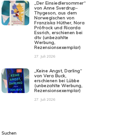
„Der Einsiedlersommer“
von Anne Sverdrup-
Thygeson, aus dem
Norwegischen von
Franziska Hüther, Nora
Pröfrock und Ricarda
Essrich, erschienen bei
dtv (unbezahlte
Werbung,
Rezensionsexemplar)
27. Juli 2026
„Keine Angst, Darling“
von Vera Buck,
erschienen bei Lübbe
(unbezahlte Werbung,
Rezensionsexemplar)
27. Juli 2026
Suchen