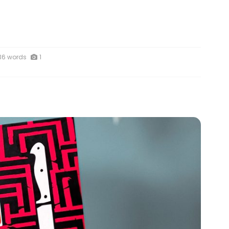
36 words
1