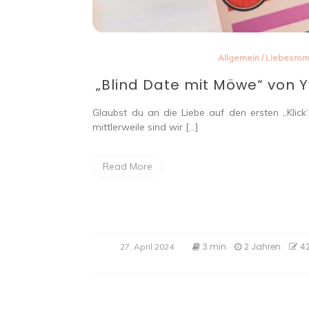
Allgemein
/
Liebesro
„Blind Date mit Möwe“ von Y
Glaubst du an die Liebe auf den ersten „Klic
mittlerweile sind wir […]
Read More
3 min
2 Jahren
4
27. April 2024