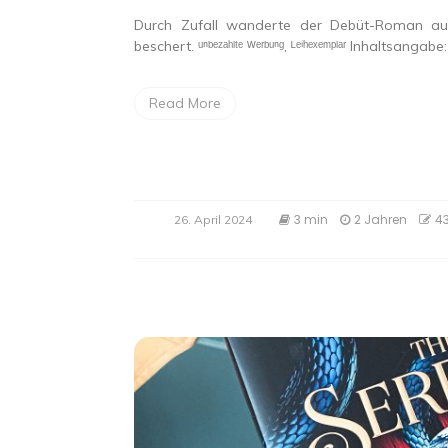
Durch Zufall wanderte der Debüt-Roman au
beschert. ᵘⁿᵇᵉᶻᵃʰˡᵗᵉ ᵂᵉʳᵇᵘⁿᵍ, ᴸᵉⁱʰᵉˣᵉᵐᵖˡᵃʳ Inhaltsangab
Read More
3 min
2 Jahren
4
26. April 2024