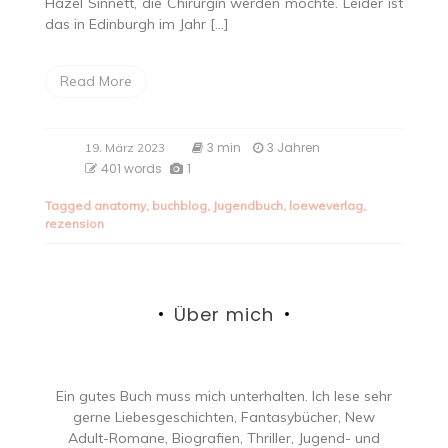
Hazel Sinnett, die Chirurgin werden möchte. Leider ist
das in Edinburgh im Jahr […]
Read More
3 min
3 Jahren
19. März 2023
401 words
1
Tagged
anatomy
,
buchblog
,
Jugendbuch
,
loeweverlag
,
rezension
Über mich
Ein gutes Buch muss mich unterhalten. Ich lese sehr
gerne Liebesgeschichten, Fantasybücher, New
Adult-Romane, Biografien, Thriller, Jugend- und