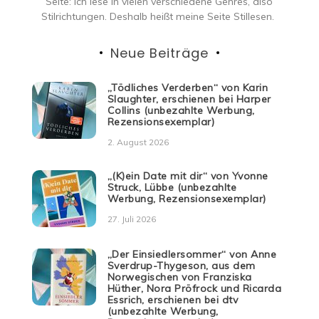
Seite: ich lese in vielen verschiedene Genres, also
Stilrichtungen. Deshalb heißt meine Seite Stillesen.
Neue Beiträge
„Tödliches Verderben“ von Karin
Slaughter, erschienen bei Harper
Collins (unbezahlte Werbung,
Rezensionsexemplar)
2. August 2026
„(K)ein Date mit dir“ von Yvonne
Struck, Lübbe (unbezahlte
Werbung, Rezensionsexemplar)
27. Juli 2026
„Der Einsiedlersommer“ von Anne
Sverdrup-Thygeson, aus dem
Norwegischen von Franziska
Hüther, Nora Pröfrock und Ricarda
Essrich, erschienen bei dtv
(unbezahlte Werbung,