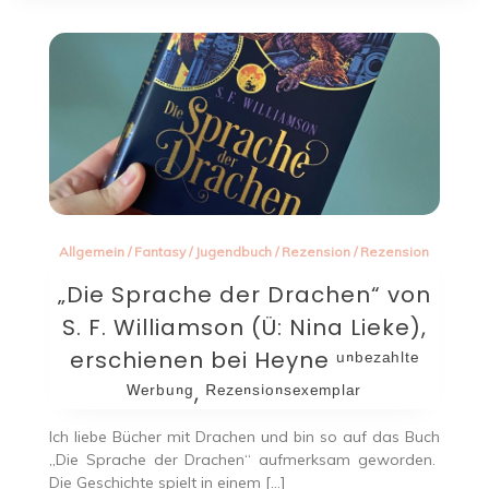
Allgemein
/
Fantasy
/
Jugendbuch
/
Rezension
/
Rezension
„Die Sprache der Drachen“ von
S. F. Williamson (Ü: Nina Lieke),
erschienen bei Heyne ᵘⁿᵇᵉᶻᵃʰˡᵗᵉ
ᵂᵉʳᵇᵘⁿᵍ, ᴿᵉᶻᵉⁿˢⁱᵒⁿˢᵉˣᵉᵐᵖˡᵃʳ
Ich liebe Bücher mit Drachen und bin so auf das Buch
„Die Sprache der Drachen“ aufmerksam geworden.
Die Geschichte spielt in einem […]