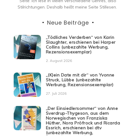
Seite: ich lese in vielen verschiedene Genres, also
Stilrichtungen. Deshalb heißt meine Seite Stillesen.
Neue Beiträge
„Tödliches Verderben“ von Karin
Slaughter, erschienen bei Harper
Collins (unbezahlte Werbung,
Rezensionsexemplar)
2. August 2026
„(K)ein Date mit dir“ von Yvonne
Struck, Lübbe (unbezahlte
Werbung, Rezensionsexemplar)
27. Juli 2026
„Der Einsiedlersommer“ von Anne
Sverdrup-Thygeson, aus dem
Norwegischen von Franziska
Hüther, Nora Pröfrock und Ricarda
Essrich, erschienen bei dtv
(unbezahlte Werbung,