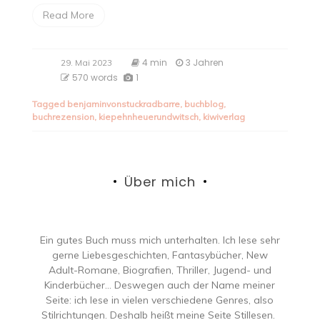
Read More
4 min
3 Jahren
29. Mai 2023
570 words
1
Tagged
benjaminvonstuckradbarre
,
buchblog
,
buchrezension
,
kiepehnheuerundwitsch
,
kiwiverlag
Über mich
Ein gutes Buch muss mich unterhalten. Ich lese sehr
gerne Liebesgeschichten, Fantasybücher, New
Adult-Romane, Biografien, Thriller, Jugend- und
Kinderbücher… Deswegen auch der Name meiner
Seite: ich lese in vielen verschiedene Genres, also
Stilrichtungen. Deshalb heißt meine Seite Stillesen.