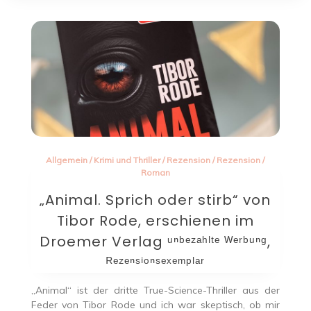
Allgemein
/
Krimi und Thriller
/
Rezension
/
Rezension
/
Roman
„Animal. Sprich oder stirb“ von
Tibor Rode, erschienen im
Droemer Verlag ᵘⁿᵇᵉᶻᵃʰˡᵗᵉ ᵂᵉʳᵇᵘⁿᵍ,
ᴿᵉᶻᵉⁿˢⁱᵒⁿˢᵉˣᵉᵐᵖˡᵃʳ
„Animal“ ist der dritte True-Science-Thriller aus der
Feder von Tibor Rode und ich war skeptisch, ob mir