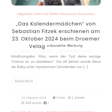
Allgemein
/
Krimi und Thriller
/
Rezension
/
Rezension
„Das Kalendermädchen“ von
Sebastian Fitzek erschienen am
23. Oktober 2024 beim Droemer
Velag ᵘⁿᵇᵉᶻᵃʰˡᵗᵉ ᵂᵉʳᵇᵘⁿᵍ
Inhaltsangabe: Was, wenn der Tod deine einzige
Chance ist, zu überleben? Vor elf Jahren wurde Alma
als Baby unter mysteriösen Umständen zur […]
Read More
3 min
2 Jahren
24. Oktober 2024
449 words
1