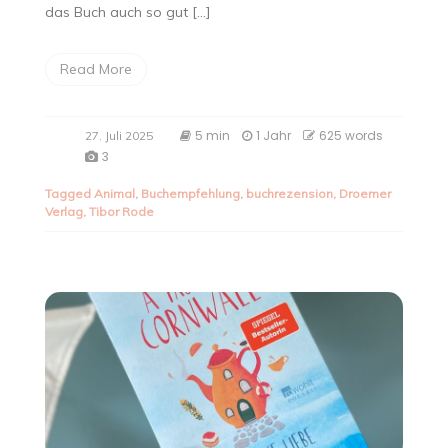
das Buch auch so gut […]
Read More
5 min
1 Jahr
625 words
27. Juli 2025
3
Tagged
Animal
,
Buchempfehlung
,
buchrezension
,
Droemer
Verlag
,
Tibor Rode