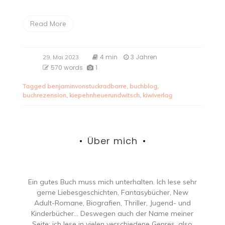
Read More
4 min
3 Jahren
29. Mai 2023
570 words
1
Tagged
benjaminvonstuckradbarre
,
buchblog
,
buchrezension
,
kiepehnheuerundwitsch
,
kiwiverlag
Über mich
Ein gutes Buch muss mich unterhalten. Ich lese sehr
gerne Liebesgeschichten, Fantasybücher, New
Adult-Romane, Biografien, Thriller, Jugend- und
Kinderbücher… Deswegen auch der Name meiner
Seite: ich lese in vielen verschiedene Genres, also