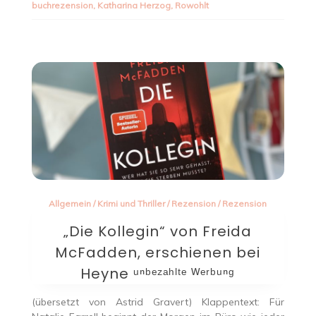
buchrezension
,
Katharina Herzog
,
Rowohlt
Allgemein
/
Krimi und Thriller
/
Rezension
/
Rezension
„Die Kollegin“ von Freida
McFadden, erschienen bei
Heyne ᵘⁿᵇᵉᶻᵃʰˡᵗᵉ ᵂᵉʳᵇᵘⁿᵍ
(übersetzt von Astrid Gravert) Klappentext: Für