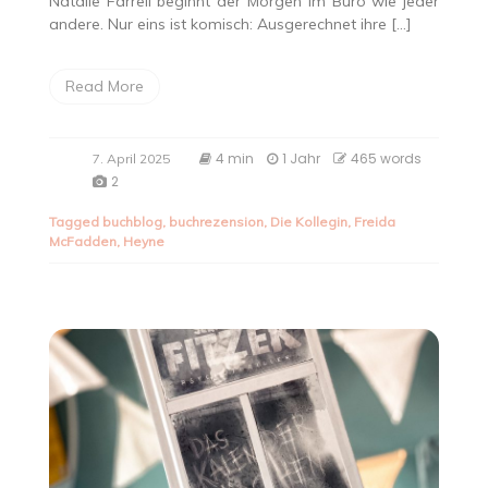
Natalie Farrell beginnt der Morgen im Büro wie jeder
andere. Nur eins ist komisch: Ausgerechnet ihre […]
Read More
4 min
1 Jahr
465 words
7. April 2025
2
Tagged
buchblog
,
buchrezension
,
Die Kollegin
,
Freida
McFadden
,
Heyne