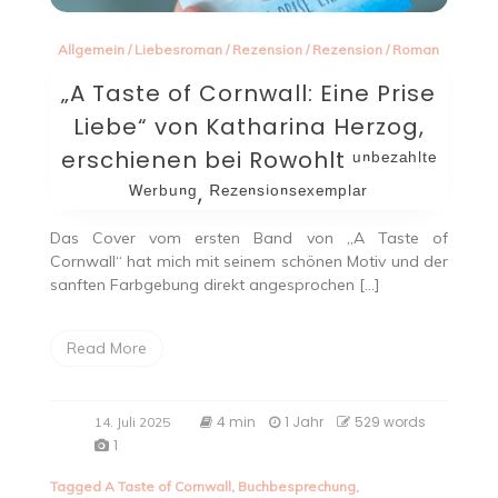
Allgemein
/
Liebesroman
/
Rezension
/
Rezension
/
Roman
„A Taste of Cornwall: Eine Prise
Liebe“ von Katharina Herzog,
erschienen bei Rowohlt ᵘⁿᵇᵉᶻᵃʰˡᵗᵉ
ᵂᵉʳᵇᵘⁿᵍ, ᴿᵉᶻᵉⁿˢⁱᵒⁿˢᵉˣᵉᵐᵖˡᵃʳ
Das Cover vom ersten Band von „A Taste of
Cornwall“ hat mich mit seinem schönen Motiv und der
sanften Farbgebung direkt angesprochen […]
Read More
4 min
1 Jahr
529 words
14. Juli 2025
1
Tagged
A Taste of Cornwall
,
Buchbesprechung
,