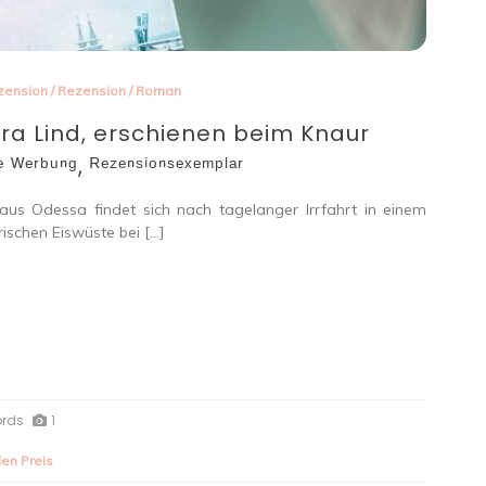
zension
/
Rezension
/
Roman
era Lind, erschienen beim Knaur
ᵂᵉʳᵇᵘⁿᵍ, ᴿᵉᶻᵉⁿˢⁱᵒⁿˢᵉˣᵉᵐᵖˡᵃʳ
 aus Odessa findet sich nach tagelanger Irrfahrt in einem
ischen Eiswüste bei […]
ords
1
en Preis