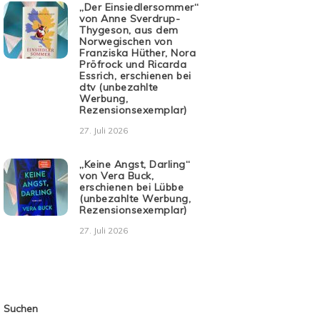
„Der Einsiedlersommer“
von Anne Sverdrup-
Thygeson, aus dem
Norwegischen von
Franziska Hüther, Nora
Pröfrock und Ricarda
Essrich, erschienen bei
dtv (unbezahlte
Werbung,
Rezensionsexemplar)
27. Juli 2026
„Keine Angst, Darling“
von Vera Buck,
erschienen bei Lübbe
(unbezahlte Werbung,
Rezensionsexemplar)
27. Juli 2026
Suchen