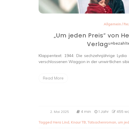
Allgemein
/
Re
„Um jeden Preis“ von H
Verlagᵘⁿᵇᵉᶻᵃʰˡᵗᵉ 
Klappentext: 1944: Die sechzehnjährige Lydia
verschlossenen Waggon in der unwirtlichen sibir
Read More
4 min
1 Jahr
455 w
2. Mai 2025
Tagged
Hera Lind
,
Knaur TB
,
Tatsachenroman
,
um jed