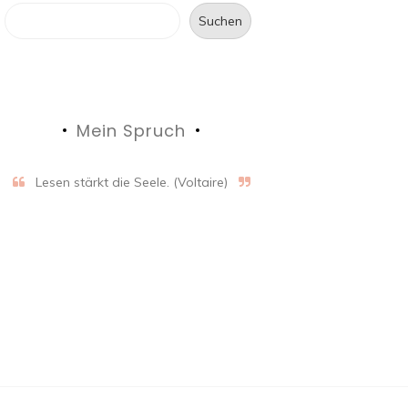
Suchen
Mein Spruch
Lesen stärkt die Seele. (Voltaire)