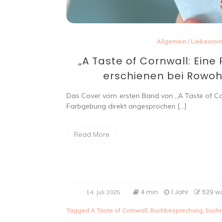
Allgemein
/
Liebesro
„A Taste of Cornwall: Eine
erschienen bei Rowohlt ᵘⁿᵇ
Das Cover vom ersten Band von „A Taste of Co
Farbgebung direkt angesprochen […]
Read More
4 min
1 Jahr
529 w
14. Juli 2025
Tagged
A Taste of Cornwall
,
Buchbesprechung
,
buch