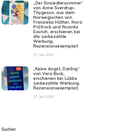
„Der Einsiedlersommer“
von Anne Sverdrup-
Thygeson, aus dem
Norwegischen von
Franziska Hüther, Nora
Pröfrock und Ricarda
Essrich, erschienen bei
dtv (unbezahlte
Werbung,
Rezensionsexemplar)
27. Juli 2026
„Keine Angst, Darling“
von Vera Buck,
erschienen bei Lübbe
(unbezahlte Werbung,
Rezensionsexemplar)
27. Juli 2026
Suchen