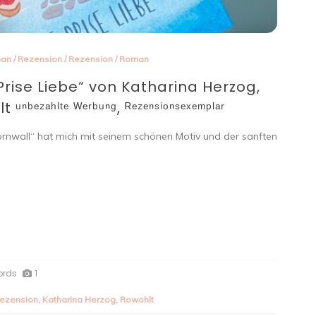
man
/
Rezension
/
Rezension
/
Roman
 Prise Liebe“ von Katharina Herzog,
ᵉᶻᵃʰˡᵗᵉ ᵂᵉʳᵇᵘⁿᵍ, ᴿᵉᶻᵉⁿˢⁱᵒⁿˢᵉˣᵉᵐᵖˡᵃʳ
rnwall“ hat mich mit seinem schönen Motiv und der sanften
ords
1
rezension
,
Katharina Herzog
,
Rowohlt