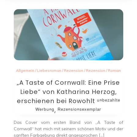
Allgemein
/
Liebesroman
/
Rezension
/
Rezension
/
Roman
„A Taste of Cornwall: Eine Prise
Liebe“ von Katharina Herzog,
erschienen bei Rowohlt ᵘⁿᵇᵉᶻᵃʰˡᵗᵉ
ᵂᵉʳᵇᵘⁿᵍ, ᴿᵉᶻᵉⁿˢⁱᵒⁿˢᵉˣᵉᵐᵖˡᵃʳ
Das Cover vom ersten Band von „A Taste of
Cornwall“ hat mich mit seinem schönen Motiv und der
sanften Farbgebung direkt angesprochen […]