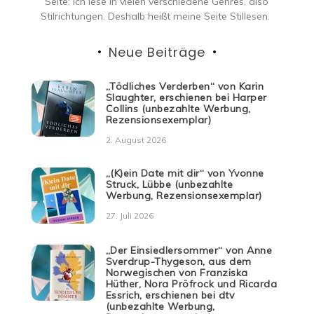
Seite: ich lese in vielen verschiedene Genres, also
Stilrichtungen. Deshalb heißt meine Seite Stillesen.
Neue Beiträge
„Tödliches Verderben“ von Karin
Slaughter, erschienen bei Harper
Collins (unbezahlte Werbung,
Rezensionsexemplar)
2. August 2026
„(K)ein Date mit dir“ von Yvonne
Struck, Lübbe (unbezahlte
Werbung, Rezensionsexemplar)
27. Juli 2026
„Der Einsiedlersommer“ von Anne
Sverdrup-Thygeson, aus dem
Norwegischen von Franziska
Hüther, Nora Pröfrock und Ricarda
Essrich, erschienen bei dtv
(unbezahlte Werbung,