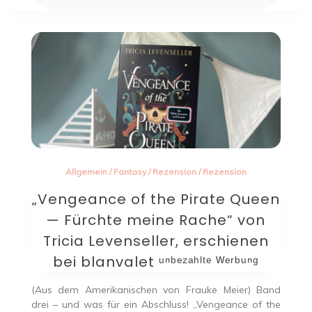
Allgemein
/
Fantasy
/
Rezension
/
Rezension
„Vengeance of the Pirate Queen
— Fürchte meine Rache“ von
Tricia Levenseller, erschienen
bei blanvalet ᵘⁿᵇᵉᶻᵃʰˡᵗᵉ ᵂᵉʳᵇᵘⁿᵍ
(Aus dem Amerikanischen von Frauke Meier) Band
drei – und was für ein Abschluss! „Vengeance of the