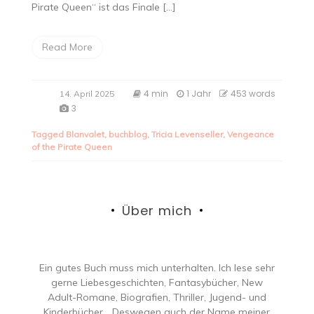
Pirate Queen“ ist das Finale […]
Read More
4 min
1 Jahr
453 words
14. April 2025
3
Tagged
Blanvalet
,
buchblog
,
Tricia Levenseller
,
Vengeance
of the Pirate Queen
Über mich
Ein gutes Buch muss mich unterhalten. Ich lese sehr
gerne Liebesgeschichten, Fantasybücher, New
Adult-Romane, Biografien, Thriller, Jugend- und
Kinderbücher… Deswegen auch der Name meiner