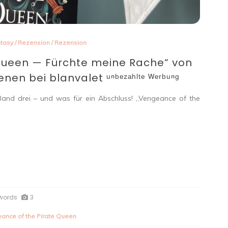
tasy
/
Rezension
/
Rezension
Queen — Fürchte meine Rache“ von
nen bei blanvalet ᵘⁿᵇᵉᶻᵃʰˡᵗᵉ ᵂᵉʳᵇᵘⁿᵍ
and drei – und was für ein Abschluss! „Vengeance of the
words
3
ance of the Pirate Queen