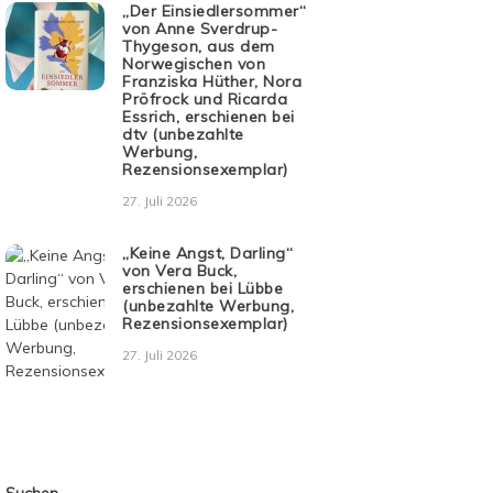
„Der Einsiedlersommer“
von Anne Sverdrup-
Thygeson, aus dem
Norwegischen von
Franziska Hüther, Nora
Pröfrock und Ricarda
Essrich, erschienen bei
dtv (unbezahlte
Werbung,
Rezensionsexemplar)
27. Juli 2026
„Keine Angst, Darling“
von Vera Buck,
erschienen bei Lübbe
(unbezahlte Werbung,
Rezensionsexemplar)
27. Juli 2026
Suchen