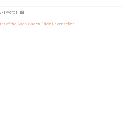
371 words
1
er of the Siren Queen
,
Tricia Levenseller