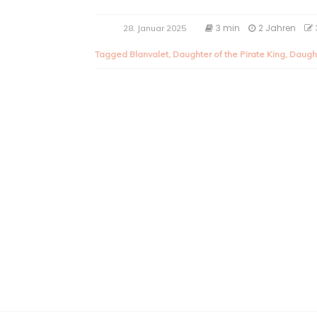
3 min
2 Jahren
28. Januar 2025
Tagged
Blanvalet
,
Daughter of the Pirate King
,
Daught