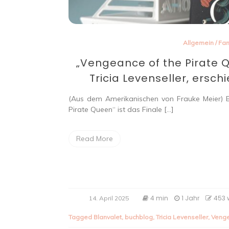
Allgemein
/
Fan
„Vengeance of the Pirate 
Tricia Levenseller, erschie
(Aus dem Amerikanischen von Frauke Meier) B
Pirate Queen“ ist das Finale […]
Read More
4 min
1 Jahr
453 
14. April 2025
Tagged
Blanvalet
,
buchblog
,
Tricia Levenseller
,
Venge