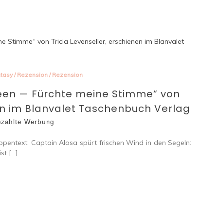
tasy
/
Rezension
/
Rezension
ueen — Fürchte meine Stimme“ von
nen im Blanvalet Taschenbuch Verlag
ᶻᵃʰˡᵗᵉ ᵂᵉʳᵇᵘⁿᵍ
pentext: Captain Alosa spürt frischen Wind in den Segeln:
st […]