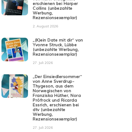
erschienen bei Harper
Collins (unbezahlte
Werbung,
Rezensionsexemplar)
2. August 2026
„(K)ein Date mit dir“ von
Yvonne Struck, Lübbe
(unbezahlte Werbung,
Rezensionsexemplar)
27. Juli 2026
„Der Einsiedlersommer“
von Anne Sverdrup-
Thygeson, aus dem
Norwegischen von
Franziska Hüther, Nora
Pröfrock und Ricarda
Essrich, erschienen bei
dtv (unbezahlte
Werbung,
Rezensionsexemplar)
27. Juli 2026