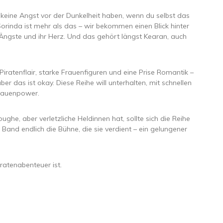
t keine Angst vor der Dunkelheit haben, wenn du selbst das
Sorinda ist mehr als das – wir bekommen einen Blick hinter
e Ängste und ihr Herz. Und das gehört längst Kearan, auch
n, Piratenflair, starke Frauenfiguren und eine Prise Romantik –
aber das ist okay. Diese Reihe will unterhalten, mit schnellen
Frauenpower.
ghe, aber verletzliche Heldinnen hat, sollte sich die Reihe
Band endlich die Bühne, die sie verdient – ein gelungener
iratenabenteuer ist.