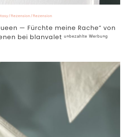
tasy
/
Rezension
/
Rezension
Queen — Fürchte meine Rache“ von
nen bei blanvalet ᵘⁿᵇᵉᶻᵃʰˡᵗᵉ ᵂᵉʳᵇᵘⁿᵍ