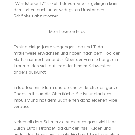
„Windstärke 17“ erzählt davon, wie es gelingen kann,
dem Leben auch unter widrigsten Umständen
Schönheit abzutrotzen.
Mein Leseeindruck:
Es sind einige Jahre vergangen, Ida und Tilda
mittlerweile erwachsen und haben nach dem Tod der
Mutter nur noch einander. Über der Familie hängt ein
Trauma, das sich auf jede der beiden Schwestern
anders auswirkt.
In Ida tobt ein Sturm und ab und zu bricht das ganze
Chaos in ihr an die Oberfläche. Sie ist unglaublich
impulsiv und hat dem Buch einen ganz eigenen Vibe
verpasst.
Neben all dem Schmerz gibt es auch ganz viel Liebe.
Durch Zufall strandet Ida auf der Insel Rügen und
findet dort Menschen, die ihr Halt und Trost schenken