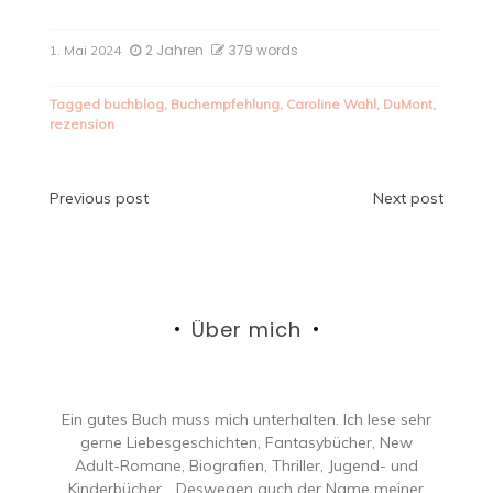
2 Jahren
379 words
1. Mai 2024
Tagged
buchblog
,
Buchempfehlung
,
Caroline Wahl
,
DuMont
,
rezension
Beitragsnavigation
Previous post
Next post
Über mich
Ein gutes Buch muss mich unterhalten. Ich lese sehr
gerne Liebesgeschichten, Fantasybücher, New
Adult-Romane, Biografien, Thriller, Jugend- und
Kinderbücher… Deswegen auch der Name meiner