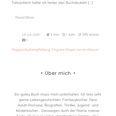
Tatsächlich hätte ich hinter den Buchdeckeln […]
Read More
3 min
1 Jahr
395 words
18. Juli 2025
1
Tagged
Buchempfehlung
,
Pinguine fliegen nur im Wasser
Über mich
Ein gutes Buch muss mich unterhalten. Ich lese sehr
gerne Liebesgeschichten, Fantasybücher, New
Adult-Romane, Biografien, Thriller, Jugend- und
Kinderbücher… Deswegen auch der Name meiner
Seite: ich lese in vielen verschiedene Genres, also