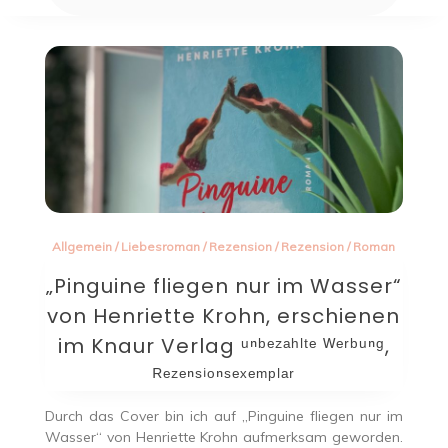
Allgemein
/
Liebesroman
/
Rezension
/
Rezension
/
Roman
„Pinguine fliegen nur im Wasser“
von Henriette Krohn, erschienen
im Knaur Verlag ᵘⁿᵇᵉᶻᵃʰˡᵗᵉ ᵂᵉʳᵇᵘⁿᵍ,
ᴿᵉᶻᵉⁿˢⁱᵒⁿˢᵉˣᵉᵐᵖˡᵃʳ
Durch das Cover bin ich auf „Pinguine fliegen nur im
Wasser“ von Henriette Krohn aufmerksam geworden.