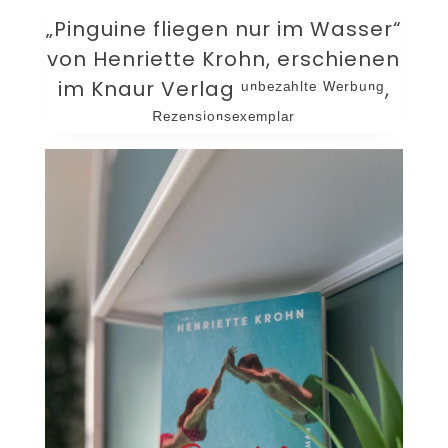
„Pinguine fliegen nur im Wasser“
von Henriette Krohn, erschienen
im Knaur Verlag ᵘⁿᵇᵉᶻᵃʰˡᵗᵉ ᵂᵉʳᵇᵘⁿᵍ,
ᴿᵉᶻᵉⁿˢⁱᵒⁿˢᵉˣᵉᵐᵖˡᵃʳ