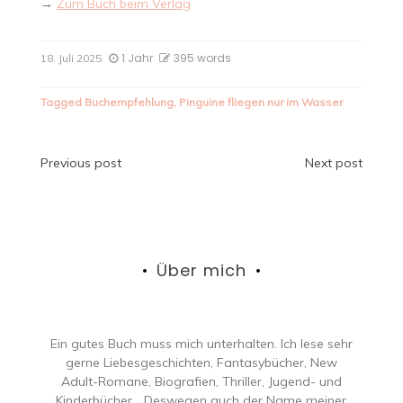
→
Zum Buch beim Verlag
1 Jahr
395 words
18. Juli 2025
Tagged
Buchempfehlung
,
Pinguine fliegen nur im Wasser
Beitragsnavigation
Previous post
Next post
Über mich
Ein gutes Buch muss mich unterhalten. Ich lese sehr
gerne Liebesgeschichten, Fantasybücher, New
Adult-Romane, Biografien, Thriller, Jugend- und
Kinderbücher… Deswegen auch der Name meiner