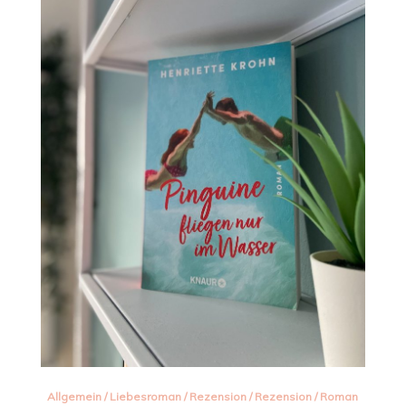
Allgemein
/
Liebesroman
/
Rezension
/
Rezension
/
Roman