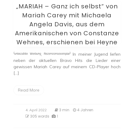
„MARIAH – Ganz ich selbst“ von
Mariah Carey mit Michaela
Angela Davis, aus dem
Amerikanischen von Constanze
Wehnes, erschienen bei Heyne
⁽ᵘⁿᵇᵉᶻᵃʰˡᵗᵉ ᵂᵉʳᵇᵘⁿᵍ, ᴿᵉᶻᵉⁿˢⁱᵒⁿˢᵉˣᵉᵐᵖˡᵃʳ⁾ In meiner Jugend liefen
neben der aktuellen Bravo Hits die Lieder einer
gewissen Mariah Carey auf meinem CD-Player hoch
[…]
Read More
3 min
4 Jahren
4. April 2022
305 words
1