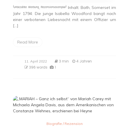
⁽ᵘⁿᵇᵉᶻᵃʰˡᵗᵉ ᵂᵉʳᵇᵘⁿᵍ, ᴿᵉᶻᵉⁿˢⁱᵒⁿˢᵉˣᵉᵐᵖˡᵃʳ⁾ Inhalt: Bath, Somerset im
Jahr 1794: Die junge Isabella Woodford bangt nach
einer verbotenen Liebesnacht mit einem Offizier um
[…]
Read More
3 min
4 Jahren
11. April 2022
396 words
1
Biografie
/
Rezension