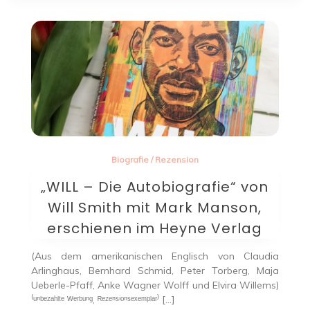
Biografie
/
Rezension
„WILL – Die Autobiografie“ von
Will Smith mit Mark Manson,
erschienen im Heyne Verlag
(Aus dem amerikanischen Englisch von Claudia
Arlinghaus, Bernhard Schmid, Peter Torberg, Maja
Ueberle-Pfaff, Anke Wagner Wolff und Elvira Willems)
⁽ᵘⁿᵇᵉᶻᵃʰˡᵗᵉ ᵂᵉʳᵇᵘⁿᵍ, ᴿᵉᶻᵉⁿˢⁱᵒⁿˢᵉˣᵉᵐᵖˡᵃʳ⁾ […]