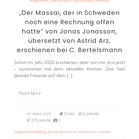
Allgemein
/
Rezension
/
Rezension
/
Roman
„Der Massai, der in Schweden
noch eine Rechnung offen
hatte“ von Jonas Jonasson,
übersetzt von Astrid Arz,
erschienen bei C. Bertelsmann
Schon im Jahr 2020 erschienen, aber von mir erst jetzt
– zusammen mit dem aktuellen Roman „Drei fast
geniale Freunde auf dem […]
Read More
3 min
3 Jahren
13. März 2023
375 words
1
Tagged
buchblog
,
Jonas Jonasson
,
rezension
,
roman