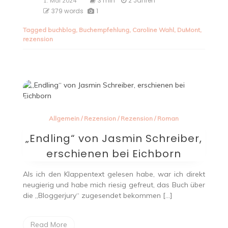
3 min
2 Jahren
1. Mai 2024
379 words
1
Tagged
buchblog
,
Buchempfehlung
,
Caroline Wahl
,
DuMont
,
rezension
Allgemein
/
Rezension
/
Rezension
/
Roman
„Endling“ von Jasmin Schreiber,
erschienen bei Eichborn
Als ich den Klappentext gelesen habe, war ich direkt
neugierig und habe mich riesig gefreut, das Buch über
die „Bloggerjury“ zugesendet bekommen […]
Read More