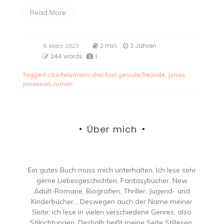
Read More
2 min
3 Jahren
9. März 2023
244 words
1
Tagged
c.bertelsmann
,
drei fast geniale freunde
,
Jonas
Jonasson
,
roman
Über mich
Ein gutes Buch muss mich unterhalten. Ich lese sehr
gerne Liebesgeschichten, Fantasybücher, New
Adult-Romane, Biografien, Thriller, Jugend- und
Kinderbücher… Deswegen auch der Name meiner
Seite: ich lese in vielen verschiedene Genres, also
Stilrichtungen. Deshalb heißt meine Seite Stillesen.