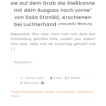
sie auf dem Grab die Gießkanne
mit dem Ausguss nach vorne“
von Saša Stanišić, erschienen
bei Luchterhand ᵘⁿᵇᵉᶻᵃʰˡᵗᵉ ᵂᵉʳᵇᵘⁿᵍ
Klappentext: Was wäre, wenn man nicht diese eine
Entscheidung getroffen hätte, sondern jene andere?
Was wäre, hätte man der Erwartung getrotzt? Und
[…]
Read More
4 min
2 Jahren
31. Oktober 2024
535 words
1
Tagged
Bloggerportal
,
Literatur
,
Literaturblog
,
Luchterhand
,
roman