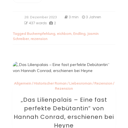
3 min
3 Jahren
28. Dezember 2023
437 words
2
Tagged
Buchempfehlung
,
eichborn
,
Endling
,
Jasmin
Schreiber
,
rezension
Allgemein
/
Historischer Roman
/
Liebesroman
/
Rezension
/
Rezension
„Das Lilienpalais – Eine fast
perfekte Debütantin“ von
Hannah Conrad, erschienen bei
Heyne