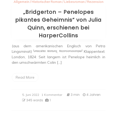
Allgemein
/
Historischer Roman
/
Liebesroman
/
Rezension
„Bridgerton – Penelopes
pikantes Geheimnis“ von Julia
Quinn, erschienen bei
HarperCollins
(aus dem amerikanischen Englisch von Petra
Lingsminat) ⁽ᵘⁿᵇᵉᶻᵃʰˡᵗᵉ ᵂᵉʳᵇᵘⁿᵍ, ᴿᵉᶻᵉⁿˢⁱᵒⁿˢᵉˣᵉᵐᵖˡᵃʳ⁾ Klappentext:
London, 1824: Seit langem ist Penelope heimlich in
den umschwärmten Colin […]
Read More
zu
3 min
4 Jahren
5. Juni 2022
1 Kommentar
„Bridgerton
345 words
1
–
Penelopes
pikantes