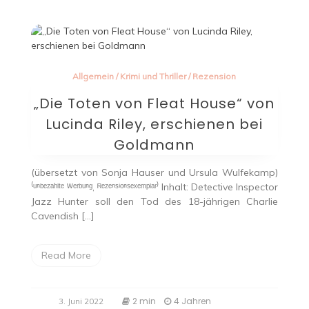
Geheimnis“
von
Julia
Quinn,
erschienen
bei
Allgemein
/
Krimi und Thriller
/
Rezension
HarperCollins
„Die Toten von Fleat House“ von
Lucinda Riley, erschienen bei
Goldmann
(übersetzt von Sonja Hauser und Ursula Wulfekamp)
⁽ᵘⁿᵇᵉᶻᵃʰˡᵗᵉ ᵂᵉʳᵇᵘⁿᵍ, ᴿᵉᶻᵉⁿˢⁱᵒⁿˢᵉˣᵉᵐᵖˡᵃʳ⁾ Inhalt: Detective Inspector
Jazz Hunter soll den Tod des 18-jährigen Charlie
Cavendish […]
Read More
2 min
4 Jahren
3. Juni 2022