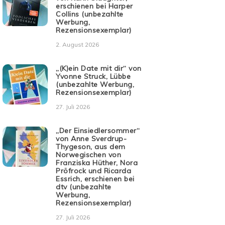
erschienen bei Harper
Collins (unbezahlte
Werbung,
Rezensionsexemplar)
2. August 2026
„(K)ein Date mit dir“ von
Yvonne Struck, Lübbe
(unbezahlte Werbung,
Rezensionsexemplar)
27. Juli 2026
„Der Einsiedlersommer“
von Anne Sverdrup-
Thygeson, aus dem
Norwegischen von
Franziska Hüther, Nora
Pröfrock und Ricarda
Essrich, erschienen bei
dtv (unbezahlte
Werbung,
Rezensionsexemplar)
27. Juli 2026