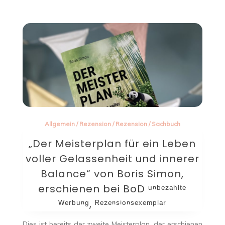
Allgemein
/
Rezension
/
Rezension
/
Sachbuch
„Der Meisterplan für ein Leben
voller Gelassenheit und innerer
Balance“ von Boris Simon,
erschienen bei BoD ᵘⁿᵇᵉᶻᵃʰˡᵗᵉ
ᵂᵉʳᵇᵘⁿᵍ, ᴿᵉᶻᵉⁿˢⁱᵒⁿˢᵉˣᵉᵐᵖˡᵃʳ
Dies ist bereits der zweite Meisterplan, der erschienen