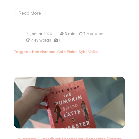
Read More
3 min
7 Monaten
7. Januar 2026
443 words
1
Tagged
c.bertelsmann
,
Café Finito
,
Sybil Volks
Allgemein
/
Jugendbuch
/
Rezension
/
Rezension
/
Roman