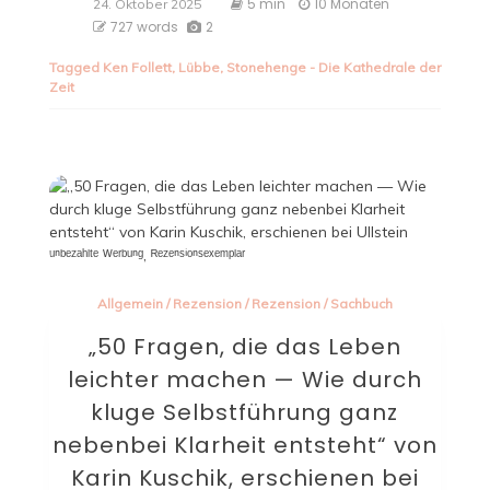
5 min
10 Monaten
24. Oktober 2025
727 words
2
Tagged
Ken Follett
,
Lübbe
,
Stonehenge - Die Kathedrale der
Zeit
Allgemein
/
Rezension
/
Rezension
/
Sachbuch
„50 Fragen, die das Leben
leichter machen — Wie durch
kluge Selbstführung ganz
nebenbei Klarheit entsteht“ von
Karin Kuschik, erschienen bei