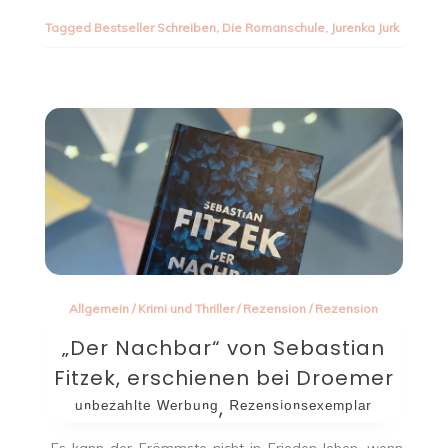
Tagged
Bestseller Schreiben
,
Die Romanschule
,
Jurenka Jurk
Allgemein
/
Krimi und Thriller
/
Rezension
/
Rezension
„Der Nachbar“ von Sebastian
Fitzek, erschienen bei Droemer
ᵘⁿᵇᵉᶻᵃʰˡᵗᵉ ᵂᵉʳᵇᵘⁿᵍ, ᴿᵉᶻᵉⁿˢⁱᵒⁿˢᵉˣᵉᵐᵖˡᵃʳ
„Es kann der Frömmste nicht in Frieden leben, wenn