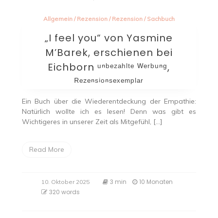
Allgemein
/
Rezension
/
Rezension
/
Sachbuch
„I feel you“ von Yasmine
M’Barek, erschienen bei
Eichborn ᵘⁿᵇᵉᶻᵃʰˡᵗᵉ ᵂᵉʳᵇᵘⁿᵍ,
ᴿᵉᶻᵉⁿˢⁱᵒⁿˢᵉˣᵉᵐᵖˡᵃʳ
Ein Buch über die Wiederentdeckung der Empathie:
Natürlich wollte ich es lesen! Denn was gibt es
Wichtigeres in unserer Zeit als Mitgefühl, […]
Read More
3 min
10 Monaten
10. Oktober 2025
320 words