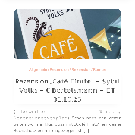
Allgemein
/
Rezension
/
Rezension
/
Roman
Rezension „ℂ𝕒𝕗é 𝔽𝕚𝕟𝕚𝕥𝕠“ – 𝕊𝕪𝕓𝕚𝕝
𝕍𝕠𝕝𝕜𝕤 – ℂ.𝔹𝕖𝕣𝕥𝕖𝕝𝕤𝕞𝕒𝕟𝕟 – 𝔼𝕋
𝟘𝟙.𝟙𝟘.𝟚𝟝
(𝚞𝚗𝚋𝚎𝚣𝚊𝚑𝚕𝚝𝚎 𝚆𝚎𝚛𝚋𝚞𝚗𝚐,
𝚁𝚎𝚣𝚎𝚗𝚜𝚒𝚘𝚗𝚜𝚎𝚡𝚎𝚖𝚙𝚕𝚊𝚛) Schon nach den ersten
Seiten war mir klar, dass mit „Café Finito“ ein kleiner
Buchschatz bei mir eingezogen ist. […]