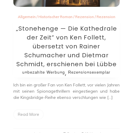
Allgemein
/
Historischer Roman
/
Rezension
/
Rezension
„Stonehenge — Die Kathedrale
der Zeit“ von Ken Follett,
übersetzt von Rainer
Schumacher und Dietmar
Schmidt, erschienen bei Lübbe
ᵘⁿᵇᵉᶻᵃʰˡᵗᵉ ᵂᵉʳᵇᵘⁿᵍ, ᴿᵉᶻᵉⁿˢⁱᵒⁿˢᵉˣᵉᵐᵖˡᵃʳ
Ich bin ein großer Fan von Ken Follett, vor vielen Jahren
mit seinen Spionagethrillern eingestiegen und habe
die Kingsbridge-Reihe ebenso verschlungen wie […]
Read More