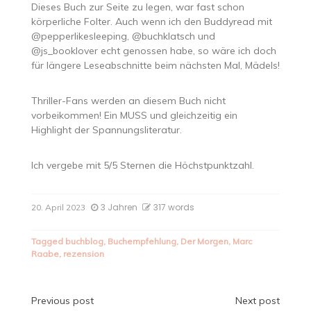
Dieses Buch zur Seite zu legen, war fast schon
körperliche Folter. Auch wenn ich den Buddyread mit
@pepperlikesleeping, @buchklatsch und
@js_booklover echt genossen habe, so wäre ich doch
für längere Leseabschnitte beim nächsten Mal, Mädels!
Thriller-Fans werden an diesem Buch nicht
vorbeikommen! Ein MUSS und gleichzeitig ein
Highlight der Spannungsliteratur.
Ich vergebe mit 5/5 Sternen die Höchstpunktzahl.
3 Jahren
317 words
20. April 2023
Tagged
buchblog
,
Buchempfehlung
,
Der Morgen
,
Marc
Raabe
,
rezension
Beitragsnavigation
Previous post
Next post