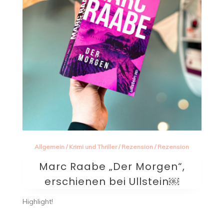
Allgemein
/
Krimi und Thriller
/
Rezension
/
Rezension
Marc Raabe „Der Morgen“,
erschienen bei Ullstein￼
Highlight!