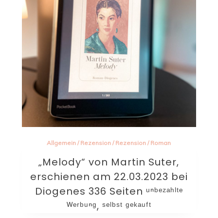
Allgemein
/
Rezension
/
Rezension
/
Roman
„Melody“ von Martin Suter,
erschienen am 22.03.2023 bei
Diogenes 336 Seiten ᵘⁿᵇᵉᶻᵃʰˡᵗᵉ
ᵂᵉʳᵇᵘⁿᵍ, ˢᵉˡᵇˢᵗ ᵍᵉᵏᵃᵘᶠᵗ