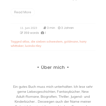
Read More
3 min
3 Jahren
11. Juni 2023
359 words
1
Tagged
atlas
,
die sieben schwestern
,
goldmann
,
harry
whittaker
,
lucinda riley
Über mich
Ein gutes Buch muss mich unterhalten. Ich lese sehr
gerne Liebesgeschichten, Fantasybücher, New
Adult-Romane, Biografien, Thriller, Jugend- und
Kinderbücher… Deswegen auch der Name meiner