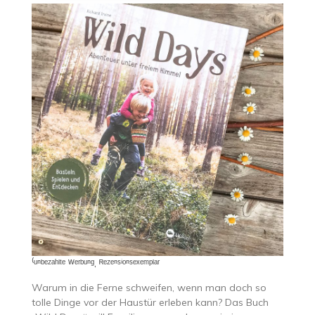
⁽ᵘⁿᵇᵉᶻᵃʰˡᵗᵉ ᵂᵉʳᵇᵘⁿᵍ, ᴿᵉᶻᵉⁿˢⁱᵒⁿˢᵉˣᵉᵐᵖˡᵃʳ
Warum in die Ferne schweifen, wenn man doch so
tolle Dinge vor der Haustür erleben kann? Das Buch