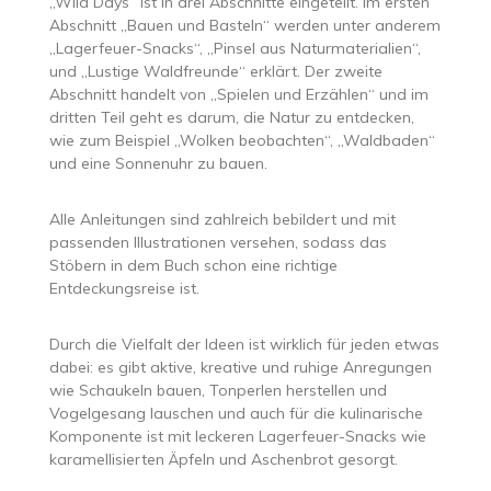
„Wild Days“ ist in drei Abschnitte eingeteilt. Im ersten
Abschnitt „Bauen und Basteln“ werden unter anderem
„Lagerfeuer-Snacks“, „Pinsel aus Naturmaterialien“,
und „Lustige Waldfreunde“ erklärt. Der zweite
Abschnitt handelt von „Spielen und Erzählen“ und im
dritten Teil geht es darum, die Natur zu entdecken,
wie zum Beispiel „Wolken beobachten“, „Waldbaden“
und eine Sonnenuhr zu bauen.
Alle Anleitungen sind zahlreich bebildert und mit
passenden Illustrationen versehen, sodass das
Stöbern in dem Buch schon eine richtige
Entdeckungsreise ist.
Durch die Vielfalt der Ideen ist wirklich für jeden etwas
dabei: es gibt aktive, kreative und ruhige Anregungen
wie Schaukeln bauen, Tonperlen herstellen und
Vogelgesang lauschen und auch für die kulinarische
Komponente ist mit leckeren Lagerfeuer-Snacks wie
karamellisierten Äpfeln und Aschenbrot gesorgt.