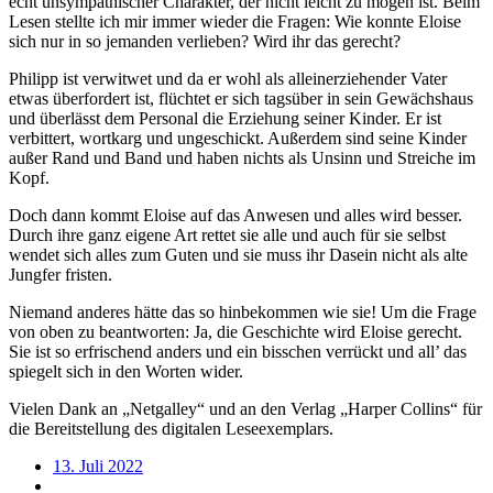
echt unsympathischer Charakter, der nicht leicht zu mögen ist. Beim
Lesen stellte ich mir immer wieder die Fragen: Wie konnte Eloise
sich nur in so jemanden verlieben? Wird ihr das gerecht?
Philipp ist verwitwet und da er wohl als alleinerziehender Vater
etwas überfordert ist, flüchtet er sich tagsüber in sein Gewächshaus
und überlässt dem Personal die Erziehung seiner Kinder. Er ist
verbittert, wortkarg und ungeschickt. Außerdem sind seine Kinder
außer Rand und Band und haben nichts als Unsinn und Streiche im
Kopf.
Doch dann kommt Eloise auf das Anwesen und alles wird besser.
Durch ihre ganz eigene Art rettet sie alle und auch für sie selbst
wendet sich alles zum Guten und sie muss ihr Dasein nicht als alte
Jungfer fristen.
Niemand anderes hätte das so hinbekommen wie sie! Um die Frage
von oben zu beantworten: Ja, die Geschichte wird Eloise gerecht.
Sie ist so erfrischend anders und ein bisschen verrückt und all’ das
spiegelt sich in den Worten wider.
Vielen Dank an „Netgalley“ und an den Verlag „Harper Collins“ für
die Bereitstellung des digitalen Leseexemplars.
13. Juli 2022