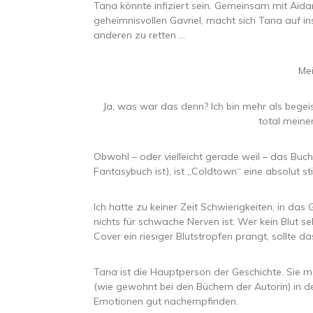
Tana könnte infiziert sein. Gemeinsam mit Ai
geheimnisvollen Gavriel, macht sich Tana auf i
anderen zu retten …
Mei
Ja, was war das denn? Ich bin mehr als begei
total mein
Obwohl – oder vielleicht gerade weil – das Buch
Fantasybuch ist), ist „Coldtown“ eine absolut
Ich hatte zu keiner Zeit Schwierigkeiten, in da
nichts für schwache Nerven ist: Wer kein Blut se
Cover ein riesiger Blutstropfen prangt, sollte 
Tana ist die Hauptperson der Geschichte. Sie 
(wie gewohnt bei den Büchern der Autorin) in de
Emotionen gut nachempfinden.