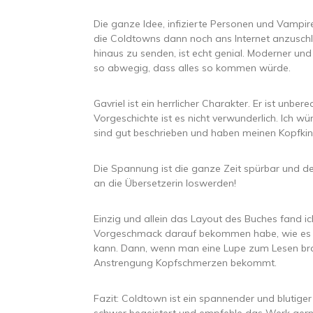
Die ganze Idee, infizierte Personen und Vampire
die Coldtowns dann noch ans Internet anzuschli
hinaus zu senden, ist echt genial. Moderner und
so abwegig, dass alles so kommen würde.
Gavriel ist ein herrlicher Charakter. Er ist unbe
Vorgeschichte ist es nicht verwunderlich. Ich 
sind gut beschrieben und haben meinen Kopfkino
Die Spannung ist die ganze Zeit spürbar und de
an die Übersetzerin loswerden!
Einzig und allein das Layout des Buches fand ich 
Vorgeschmack darauf bekommen habe, wie es is
kann. Dann, wenn man eine Lupe zum Lesen brau
Anstrengung Kopfschmerzen bekommt.
Fazit: Coldtown ist ein spannender und bluti