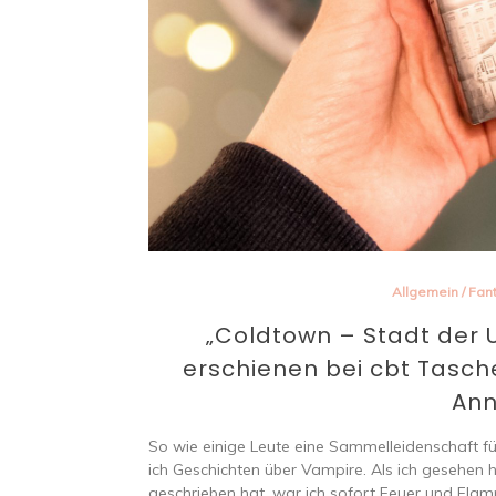
Allgemein
/
Fan
„Coldtown – Stadt der U
erschienen bei cbt Tasc
Ann
So wie einige Leute eine Sammelleidenschaft 
ich Geschichten über Vampire. Als ich gesehen 
geschrieben hat, war ich sofort Feuer und Fl