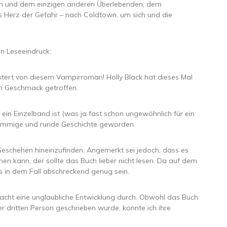
dan und dem einzigen anderen Überlebenden, dem
ns Herz der Gefahr – nach Coldtown, um sich und die
n Leseeindruck:
stert von diesem Vampirroman! Holly Black hat dieses Mal
en Geschmack getroffen.
 ein Einzelband ist (was ja fast schon ungewöhnlich für ein
 stimmige und runde Geschichte geworden.
s Geschehen hineinzufinden. Angemerkt sei jedoch, dass es
hen kann, der sollte das Buch lieber nicht lesen. Da auf dem
das in dem Fall abschreckend genug sein.
macht eine unglaubliche Entwicklung durch. Obwohl das Buch
r dritten Person geschrieben wurde, konnte ich ihre