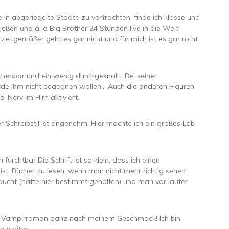
 in abgeriegelte Städte zu verfrachten, finde ich klasse und
eßen und à la Big Brother 24 Stunden live in die Welt
 zeitgemäßer geht es gar nicht und für mich ist es gar nicht
rechenbar und ein wenig durchgeknallt. Bei seiner
würde ihm nicht begegnen wollen… Auch die anderen Figuren
-Nerv im Hirn aktiviert.
r Schreibstil ist angenehm. Hier möchte ich ein großes Lob
furchtbar Die Schrift ist so klein, dass ich einen
t, Bücher zu lesen, wenn man nicht mehr richtig sehen
cht (hätte hier bestimmt geholfen) und man vor lauter
ger Vampirroman ganz nach meinem Geschmack! Ich bin