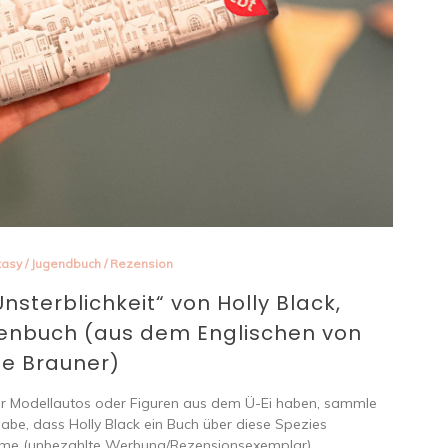
tasy
/
Jugendbuch
/
Rezension
nsterblichkeit“ von Holly Black,
henbuch (aus dem Englischen von
e Brauner)
für Modellautos oder Figuren aus dem Ü-Ei haben, sammle
habe, dass Holly Black ein Buch über diese Spezies
amme (unbezahlte Werbung/Rezensionsexemplar).