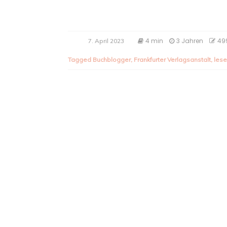
4 min
3 Jahren
49
7. April 2023
Tagged
Buchblogger
,
Frankfurter Verlagsanstalt
,
les