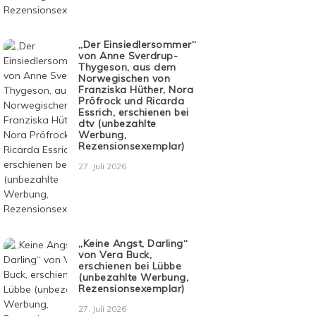
„Der Einsiedlersommer“
von Anne Sverdrup-
Thygeson, aus dem
Norwegischen von
Franziska Hüther, Nora
Pröfrock und Ricarda
Essrich, erschienen bei
dtv (unbezahlte
Werbung,
Rezensionsexemplar)
27. Juli 2026
„Keine Angst, Darling“
von Vera Buck,
erschienen bei Lübbe
(unbezahlte Werbung,
Rezensionsexemplar)
27. Juli 2026