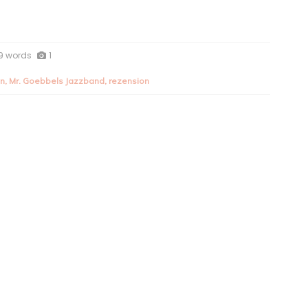
9 words
1
en
,
Mr. Goebbels Jazzband
,
rezension