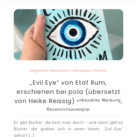
Allgemein
/
Rezension
/
Rezension
/
Roman
„Evil Eye“ von Etaf Rum,
erschienen bei pola (übersetzt
von Heike Reissig) ᵘⁿᵇᵉᶻᵃʰˡᵗᵉ ᵂᵉʳᵇᵘⁿᵍ,
ᴿᵉᶻᵉⁿˢⁱᵒⁿˢᵉˣᵉᵐᵖˡᵃʳ
Es gibt Bücher, die liest man durch – und dann gibt es
Bücher, die graben sich in einen hinein. „Evil Eye“
gehört […]