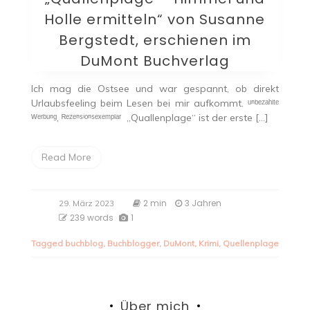
Holle ermitteln“ von Susanne
Bergstedt, erschienen im
DuMont Buchverlag
Ich mag die Ostsee und war gespannt, ob direkt
Urlaubsfeeling beim Lesen bei mir aufkommt. ᵘⁿᵇᵉᶻᵃʰˡᵗᵉ
ᵂᵉʳᵇᵘⁿᵍ, ᴿᵉᶻᵉⁿˢⁱᵒⁿˢᵉˣᵉᵐᵖˡᵃʳ „Quallenplage“ ist der erste […]
Read More
2 min
3 Jahren
29. März 2023
239 words
1
Tagged
buchblog
,
Buchblogger
,
DuMont
,
Krimi
,
Quellenplage
Über mich