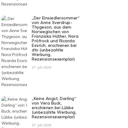
„Der Einsiedlersommer“
von Anne Sverdrup-
Thygeson, aus dem
Norwegischen von
Franziska Hüther, Nora
Pröfrock und Ricarda
Essrich, erschienen bei
dtv (unbezahlte
Werbung,
Rezensionsexemplar)
27. Juli 2026
„Keine Angst, Darling“
von Vera Buck,
erschienen bei Lübbe
(unbezahlte Werbung,
Rezensionsexemplar)
27. Juli 2026