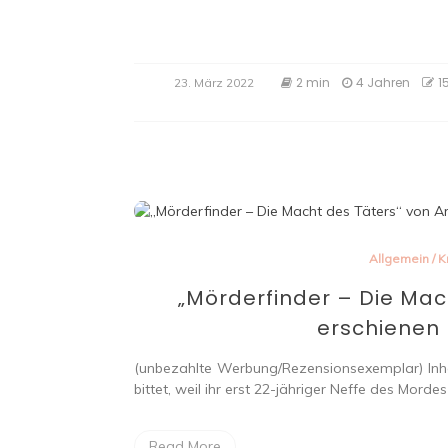
2 min
4 Jahren
1
23. März 2022
Allgemein
/
K
„Mörderfinder – Die Mac
erschienen 
(unbezahlte Werbung/Rezensionsexemplar) Inhalt
bittet, weil ihr erst 22-jähriger Neffe des Mord
Read More