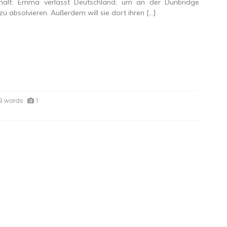
nhalt: Emma verlässt Deutschland, um an der Dunbridge
u absolvieren. Außerdem will sie dort ihren […]
9 words
1