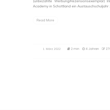
(unbezahlte Werbung/Rezensionsexemplar) I
Academy in Schottland ein Austauschschuljahr z
Read More
2 min
4 Jahren
27
1. März 2022