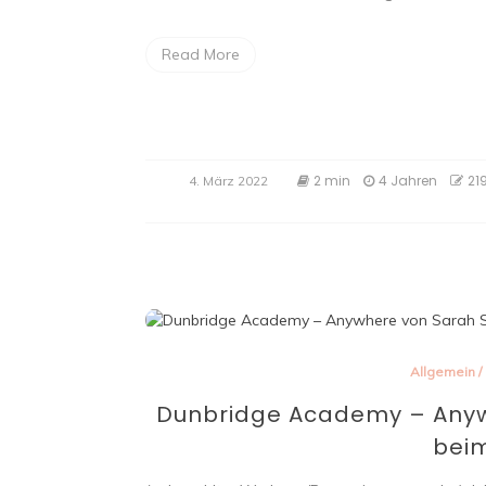
Read More
2 min
4 Jahren
21
4. März 2022
Allgemein
/
Dunbridge Academy – Anywh
beim