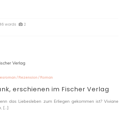
46 words
2
besroman
/
Rezension
/
Roman
Blank, erschienen im Fischer Verlag
as tun, wenn das Liebesleben zum Erliegen gekommen ist? Viviane
, […]