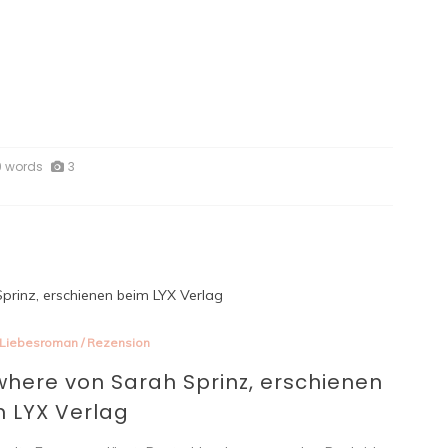
9 words
3
Liebesroman
/
Rezension
ere von Sarah Sprinz, erschienen
 LYX Verlag