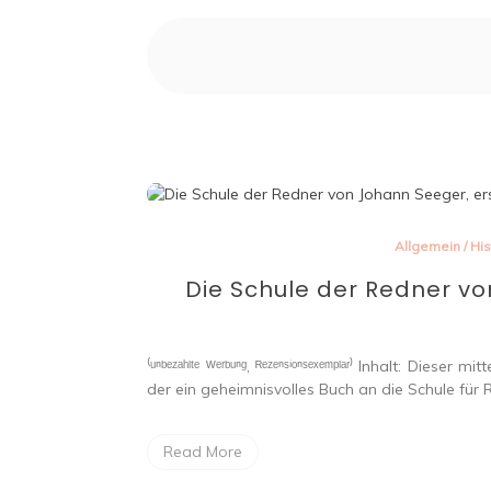
Allgemein
/
His
Die Schule der Redner vo
⁽ᵘⁿᵇᵉᶻᵃʰˡᵗᵉ ᵂᵉʳᵇᵘⁿᵍ, ᴿᵉᶻᵉⁿˢⁱᵒⁿˢᵉˣᵉᵐᵖˡᵃʳ⁾ Inhalt: Di
der ein geheimnisvolles Buch an die Schule für 
Read More