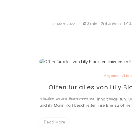
3 min
4 Jahren
3
23. März 2022
Allgemein
/
Lie
Offen für alles von Lilly 
⁽ᵘⁿᵇᵉᶻᵃʰˡᵗᵉ ᵂᵉʳᵇᵘⁿᵍ, ᴿᵉᶻᵉⁿˢⁱᵒⁿˢᵉˣᵉᵐᵖˡᵃʳ⁾ Inhalt:W
und ihr Mann Karl beschließen ihre Ehe zu öffnen
Read More