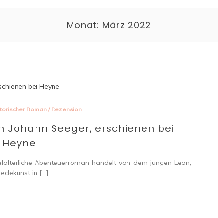
Monat:
März 2022
torischer Roman
/
Rezension
n Johann Seeger, erschienen bei
Heyne
eser mittelalterliche Abenteuerroman handelt von dem jungen Leon,
Redekunst in […]