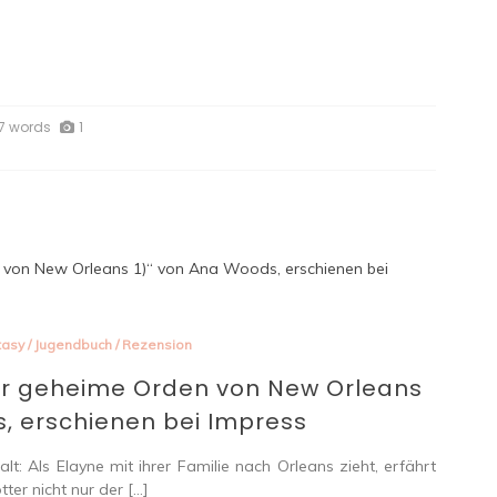
7 words
1
tasy
/
Jugendbuch
/
Rezension
er geheime Orden von New Orleans
, erschienen bei Impress
: Als Elayne mit ihrer Familie nach Orleans zieht, erfährt
er nicht nur der […]